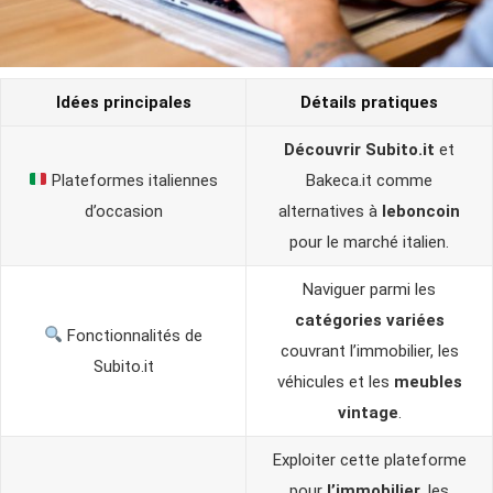
Idées principales
Détails pratiques
Découvrir Subito.it
et
Plateformes italiennes
Bakeca.it comme
d’occasion
alternatives à
leboncoin
pour le marché italien.
Naviguer parmi les
catégories variées
Fonctionnalités de
couvrant l’immobilier, les
Subito.it
véhicules et les
meubles
vintage
.
Exploiter cette plateforme
pour
l’immobilier
, les