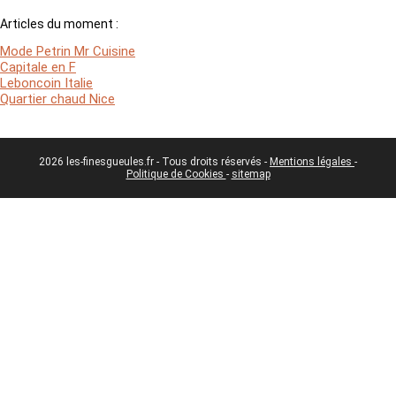
Articles du moment :
Mode Petrin Mr Cuisine
Capitale en F
Leboncoin Italie
Quartier chaud Nice
2026 les-finesgueules.fr - Tous droits réservés -
Mentions légales
-
Politique de Cookies
-
sitemap