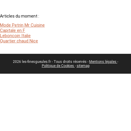
Articles du moment :
Mode Petrin Mr Cuisine
Capitale en F
Leboncoin Italie
Quartier chaud Nice
2026 les-finesgueules.fr - Tous droits réservés -
Mentions légales
-
Politique de Cookies
-
sitemap