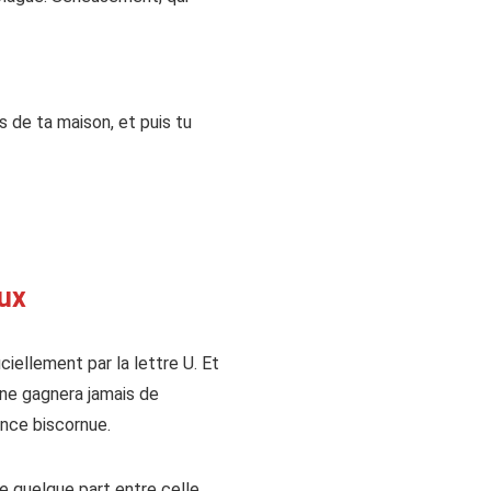
s de ta maison, et puis tu
eux
ellement par la lettre U. Et
 ne gagnera jamais de
nce biscornue.
tue quelque part entre celle