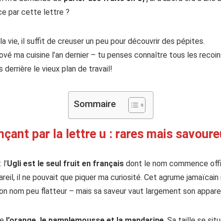
e par cette lettre ?
vie, il suffit de creuser un peu pour découvrir des pépites.
ové ma cuisine l’an dernier – tu penses connaître tous les recoin
 derrière le vieux plan de travail!
Sommaire
çant par la lettre u : rares mais savour
l’
Ugli est le seul fruit en français
dont le nom commence offici
eil, il ne pouvait que piquer ma curiosité. Cet agrume jamaïcain
on nom peu flatteur – mais sa saveur vaut largement son appare
re
l’orange, le pamplemousse et la mandarine
. Sa taille se si