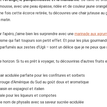
mousse, avec une peau épaisse, ridée et de couleur jaune orangé
une fois cette écorce retirée, tu découvres une chair juteuse au 
 matin.
r l’apéro, j’aime bien les surprendre avec une
marinade aux agru
me qui fait toujours son petit effet. Et pour les plus gourmands,
 parfumés aux zestes d’Ugli – sont un délice que je ne peux qu
 horizon. Si tu es prêt à voyager, tu découvriras d’autres fruits e
 chair acidulée parfaite pour les confitures et sorbets
le rouge d’Amérique du Sud au goût doux et aromatique
raisin en espagnol et italien
déale pour les liqueurs et compotes
 le nom de physalis avec sa saveur sucrée-acidulée