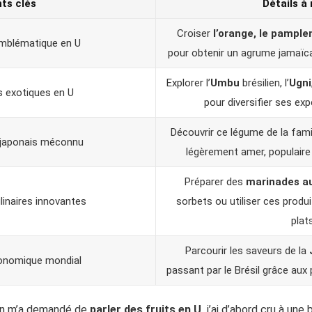
nts clés
Détails à 
Croiser
l’orange, le pampl
 emblématique en U
pour obtenir un agrume jamaïca
Explorer l’
Umbu
brésilien, l’
Ugni
s exotiques en U
pour diversifier ses ex
Découvrir ce légume de la fami
 japonais méconnu
légèrement amer, populaire 
Préparer des
marinades a
linaires innovantes
sorbets ou utiliser ces prod
plats
Parcourir les saveurs de la
onomique mondial
passant par le Brésil grâce au
’on m’a demandé de
parler des fruits en U,
j’ai d’abord cru à une