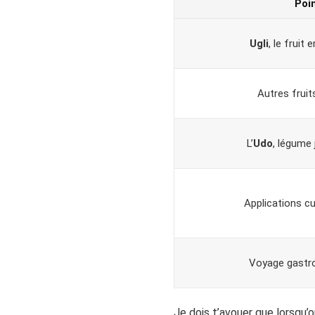
Poi
Ugli
, le fruit
Autres fruit
L’
Udo
, légume
Applications cu
Voyage gastr
Je dois t’avouer que lorsqu