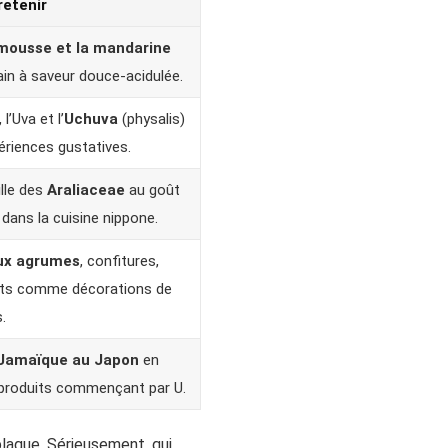
retenir
emousse et la mandarine
in à saveur douce-acidulée.
, l’Uva et l’
Uchuva
(physalis)
périences gustatives.
lle des
Araliaceae
au goût
dans la cuisine nippone.
ux agrumes
, confitures,
uits comme décorations de
.
Jamaïque au Japon
en
x produits commençant par U.
 blague. Sérieusement, qui