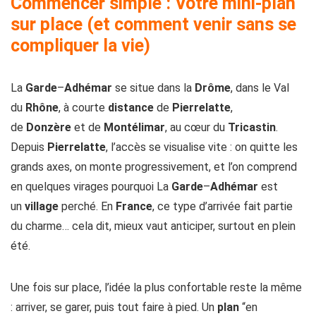
Commencer simple : Votre mini-plan
sur place (et comment venir sans se
compliquer la vie)
La
Garde
–
Adhémar
se situe dans la
Drôme
, dans le Val
du
Rhône
, à courte
distance
de
Pierrelatte
,
de
Donzère
et de
Montélimar
, au cœur du
Tricastin
.
Depuis
Pierrelatte
, l’accès se visualise vite : on quitte les
grands axes, on monte progressivement, et l’on comprend
en quelques virages pourquoi La
Garde
–
Adhémar
est
un
village
perché. En
France
, ce type d’arrivée fait partie
du charme… cela dit, mieux vaut anticiper, surtout en plein
été.
Une fois sur place, l’idée la plus confortable reste la même
: arriver, se garer, puis tout faire à pied. Un
plan
“en