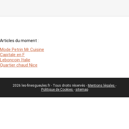
Articles du moment :
Mode Petrin Mr Cuisine
Capitale en F
Leboncoin Italie
Quartier chaud Nice
2026 les-finesgueules.fr - Tous droits réservés -
Mentions légales
-
Politique de Cookies
-
sitemap