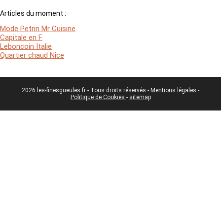
Articles du moment :
Mode Petrin Mr Cuisine
Capitale en F
Leboncoin Italie
Quartier chaud Nice
2026 les-finesgueules.fr - Tous droits réservés -
Mentions légales
-
Politique de Cookies
-
sitemap