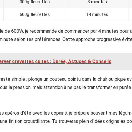
300g fleurettes
8 minutes
600g fleurettes
14 minutes
ble de 600W, je recommande de commencer par 4 minutes pour un
 minute selon tes préférences. Cette approche progressive évite
rver crevettes cuites : Durée, Astuces & Conseils
reste simple : plonge un couteau pointu dans la chair ou pique a
ous la pression, mais attention à ne pas le transformer en purée si
 mes apéros d’été avec les copains, je prépare souvent mes légu
ne finition croustillante. Tu trouveras plein d’idées originales p