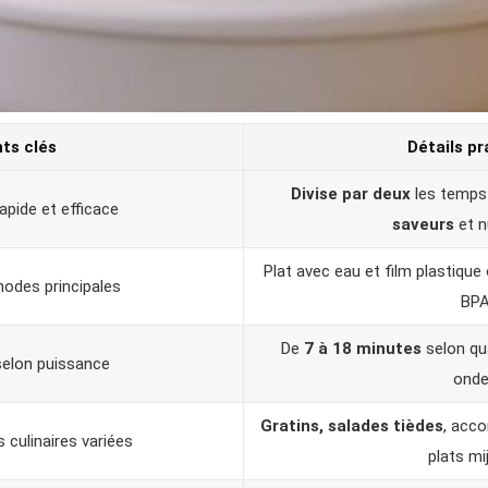
nts clés
Détails pr
Divise par deux
les temps 
pide et efficace
saveurs
et n
Plat avec eau et film plastique
odes principales
BP
De
7 à 18 minutes
selon qu
elon puissance
ond
Gratins, salades tièdes
, acc
 culinaires variées
plats mi