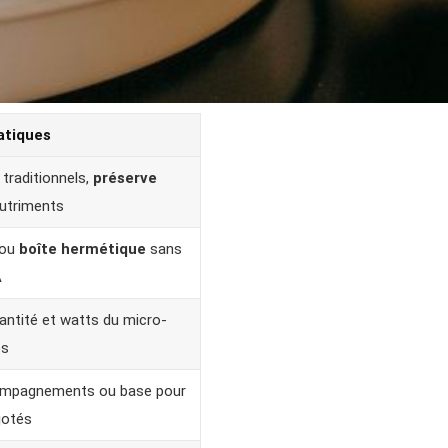
atiques
traditionnels,
préserve
utriments
 ou
boîte hermétique
sans
A
antité et watts du micro-
es
ompagnements ou base pour
jotés