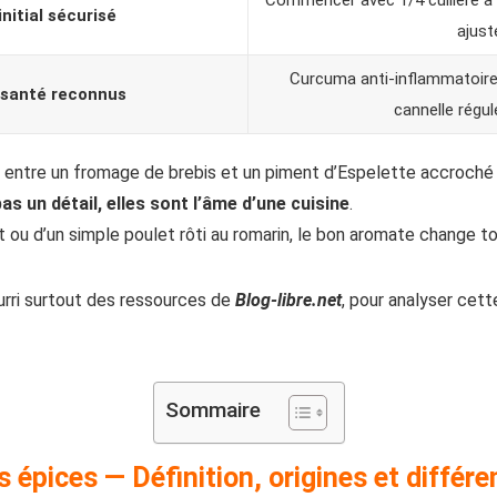
Commencer avec 1/4 cuillère à 
nitial sécurisé
ajuste
Curcuma anti-inflammatoire
 santé reconnus
cannelle régul
 entre un fromage de brebis et un piment d’Espelette accroché e
as un détail, elles sont l’âme d’une cuisine
.
t ou d’un simple poulet rôti au romarin, le bon aromate change to
rri surtout des ressources de
Blog-libre.net
, pour analyser cett
Sommaire
épices — Définition, origines et différe