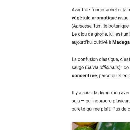
Avant de foncer acheter la m
végétale aromatique
issue 
(
Apiaceae
, famille botaniqu
Le clou de girofle, lui, est 
aujourd’hui cultivé à
Madagas
La confusion classique, c’es
sauge (
Salvia officinalis
) : c
concentrée
, parce qu’elles
Il y a aussi la distinction 
soja — qui incorpore plusieur
pureté qui me plaît. Pas de c