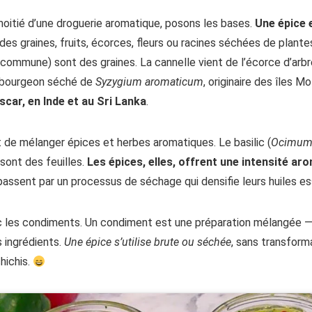
oitié d’une droguerie aromatique, posons les bases.
Une épice 
des graines, fruits, écorces, fleurs ou racines séchées de plante
e commune) sont des graines. La cannelle vient de l’écorce d’arb
un bourgeon séché de
Syzygium aromaticum
, originaire des îles M
car, en Inde et au Sri Lanka
.
t de mélanger épices et herbes aromatiques. Le basilic (
Ocimum 
e sont des feuilles.
Les épices, elles, offrent une intensité ar
 passent par un processus de séchage qui densifie leurs huiles es
avec les condiments. Un condiment est une préparation mélangée
s ingrédients.
Une épice s’utilise brute ou séchée
, sans transform
hichis.