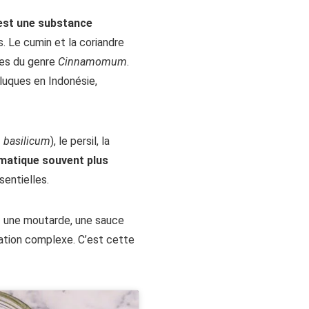
est une substance
s. Le cumin et la coriandre
res du genre
Cinnamomum
.
oluques en Indonésie,
basilicum
), le persil, la
omatique souvent plus
sentielles.
 — une moutarde, une sauce
ation complexe. C’est cette