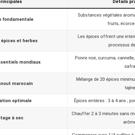
principales
Détails pr
Substances végétales aromat
on fondamentale
fruits, écorc
Les épices offrent une inte
 épices et herbes
processus de
Poivre noir, curcuma, cannelle
sentiels mondiaux
safra
Mélange de 20 épices minimum
anout marocain
tajine
ation optimale
Épices entières : 3 à 4 ans ; 
Chauffer 2 à 3 minutes sans mat
tage à sec
arôme