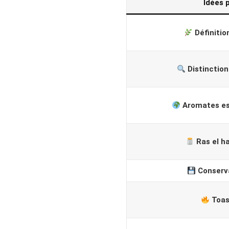
Idées 
Définiti
Distinction
Aromates es
Ras el h
Conserv
Toas