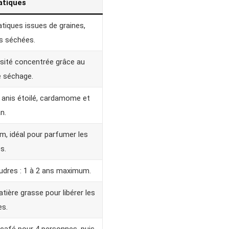
atiques
iques issues de graines,
es séchées.
nsité concentrée grâce au
 séchage.
, anis étoilé, cardamome et
n.
, idéal pour parfumer les
s.
poudres : 1 à 2 ans maximum.
ière grasse pour libérer les
s.