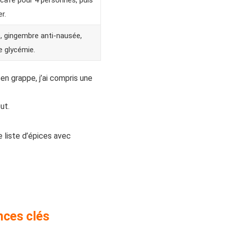
café pour 4 personnes, puis
r.
, gingembre anti-nausée,
e glycémie.
n grappe, j’ai compris une
ut.
e liste d’épices avec
nces clés