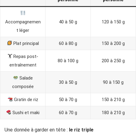
Accompagnemen
40 à 50 g
120 à 150 g
t léger
Plat principal
60 à 80 g
150 à 200 g
🏋️ Repas post-
80 à 100 g
200 à 250 g
entraînement
Salade
30 à 50 g
90 à 150 g
composée
Gratin de riz
50 à 70 g
150 à 210 g
Sushi et maki
60 à 70 g
180 à 210 g
Une donnée à garder en tête :
le riz triple