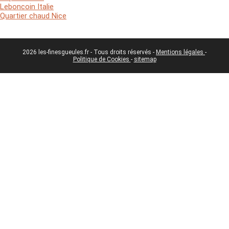
Leboncoin Italie
Quartier chaud Nice
2026 les-finesgueules.fr - Tous droits réservés -
Mentions légales
-
Politique de Cookies
-
sitemap