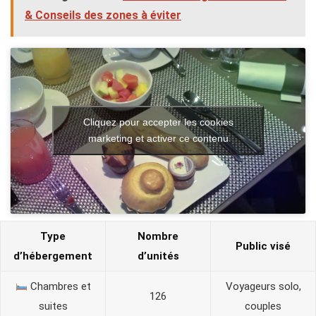
& Conseils des zones à éviter
Cliquez pour accepter les cookies
marketing et activer ce contenu
Type
Nombre
Public visé
d’hébergement
d’unités
Chambres et
Voyageurs solo,
126
suites
couples