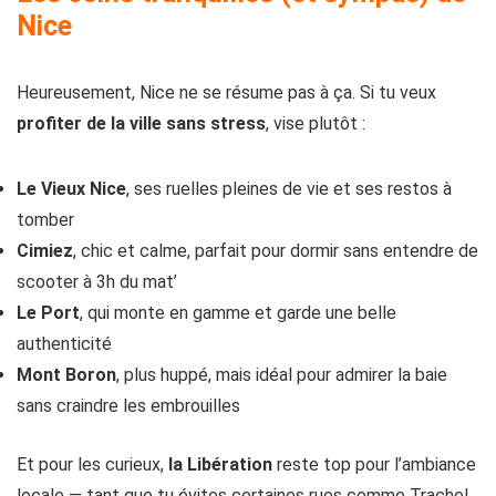
Nice
Heureusement, Nice ne se résume pas à ça. Si tu veux
profiter de la ville sans stress
, vise plutôt :
Le Vieux Nice
, ses ruelles pleines de vie et ses restos à
tomber
Cimiez
, chic et calme, parfait pour dormir sans entendre de
scooter à 3h du mat’
Le Port
, qui monte en gamme et garde une belle
authenticité
Mont Boron
, plus huppé, mais idéal pour admirer la baie
sans craindre les embrouilles
Et pour les curieux,
la Libération
reste top pour l’ambiance
locale — tant que tu évites certaines rues comme Trachel