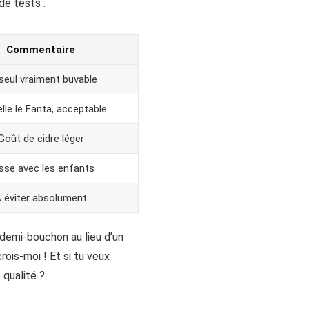
de tests :
Commentaire
seul vraiment buvable
lle le Fanta, acceptable
Goût de cidre léger
sse avec les enfants
 éviter absolument
n demi-bouchon au lieu d’un
ois-moi ! Et si tu veux
 qualité ?