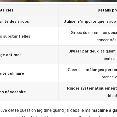
nts clés
Détails pr
lité des sirops
Utiliser n’importe quel sirop
Sirops du commerce
deux
 substantielles
concentrés 
Diviser par deux
les quant
ge optimal
meilleur
Créer des
mélanges person
ité culinaire
orange-c
Rincer systématiquement
en nécessaire
utilisa
rouvé cette question légitime quand j’ai déballé ma
machine à ga