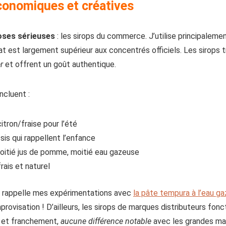
conomiques et créatives
oses sérieuses
: les sirops du commerce. J’utilise principaleme
at est largement supérieur aux concentrés officiels. Les sirops 
r
et offrent un goût authentique.
ncluent :
tron/fraise pour l’été
s qui rappellent l’enfance
itié jus de pomme, moitié eau gazeuse
rais et naturel
me rappelle mes expérimentations avec
la pâte tempura à l’eau g
rovisation ! D’ailleurs, les sirops de marques distributeurs fon
, et franchement,
aucune différence notable
avec les grandes ma