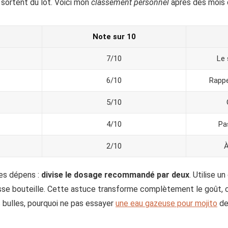
sortent du lot. Voici mon
classement personnel
après des mois 
Note sur 10
7/10
Le 
6/10
Rappe
5/10
4/10
Pa
2/10
À
mes dépens :
divise le dosage recommandé par deux
. Utilise u
se bouteille. Cette astuce transforme complètement le goût, cr
 bulles, pourquoi ne pas essayer
une eau gazeuse pour mojito
de