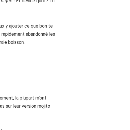
omique
! Et devine quoi ? Tu
peux y ajouter ce que bon te
ai rapidement abandonné les
raie boisson.
tement, la plupart m’ont
as sur leur version mojito