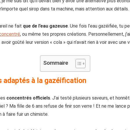
 je me suis dit qu’il devait bien y avoir
une alternative plus écon
n’importe quel sirop dans ta machine, mais attention aux détails.
reil ne fait
que de l’eau gazeuse
. Une fois l’eau gazéifiée, tu 
 concentré
, ou même tes propres créations. Personnellement, j’
oir goûté leur version « cola » qui n’avait rien à voir avec une v
Sommaire
adaptés à la gazéification
des
concentrés officiels
. J’ai testé plusieurs saveurs, et honnê
el ? Ma fille de 6 ans refuse de finir son verre ! Et ne me lance p
à faire fuir un chimiste.