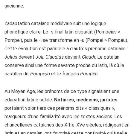
ancienne.
L’adaptation catalane médiévale suit une logique
phonétique claire. Le -s final latin disparaît (Pompeius >
Pompei), puis le -i se transforme en -u (Pompei > Pompeu).
Cette évolution est parallèle à d’autres prénoms catalans :
Julius
devient
Juli
,
Claudius
devient
Claudi
. Le catalan
conserve ainsi une forme savante proche du latin, là où le
castillan dit
Pompeyo
et le français
Pompée
.
Au Moyen Âge, les prénoms de ce type signalaient une
éducation latine solide.
Notaires, médecins, juristes
portaient volontiers ces prénoms dits « classiques »,
marqueurs d’une familiarité avec les textes anciens. Les
chancelleries catalanes des XIIIe-XVe siècles, rédigeant en
latin et en catalan, ont favorisé cette continuité culturelle