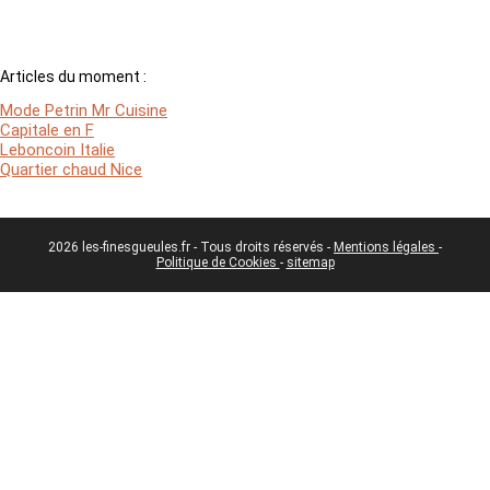
Articles du moment :
Mode Petrin Mr Cuisine
Capitale en F
Leboncoin Italie
Quartier chaud Nice
2026 les-finesgueules.fr - Tous droits réservés -
Mentions légales
-
Politique de Cookies
-
sitemap