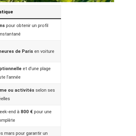
atique
ons
pour obtenir un profil
instantané
heures de Paris
en voiture
ptionnelle
et d’une plage
ute l’année
lme ou activités
selon ses
éelles
eek-end à
800 €
pour une
omplète
ès mars pour garantir un