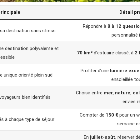
principale
Détail pr
Répondre à
8 à 12 questi
 sa destination sans stress
personnalisé 
 destination polyvalente et
70 km²
d’estuaire classé, à
2 
essible
Profiter d’une
lumière exce
ge unique orienté plein sud
ensoleillée to
Choisir entre
mer, nature, ca
voyageurs bien identifiés
envies r
Compter de
150 €
pour un w
s à chaque type de séjour
semaine c
En
juillet-août
, réserver d