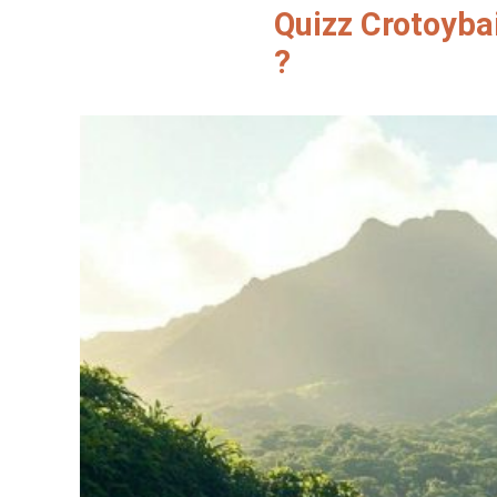
Quizz Crotoyba
?