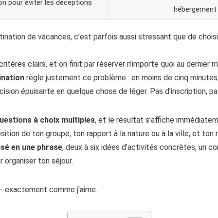
on pour éviter les déceptions
hébergement 
ination de vacances, c’est parfois aussi stressant que de choi
ritères clairs, et on finit par réserver n’importe quoi au dernier
nation
règle justement ce problème : en moins de cinq minutes,
cision épuisante en quelque chose de léger. Pas d’inscription, p
uestions à choix multiples
, et le résultat s’affiche immédiate
ition de ton groupe, ton rapport à la nature ou à la ville, et ton 
isé en une phrase
, deux à six idées d’activités concrètes, un c
r organiser ton séjour.
t — exactement comme j’aime.