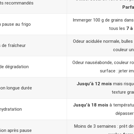
ts recommandés
Parfa
Immerger 100 g de grains dans 
 pause au frigo
tous les
7 à
Odeur acidulée normale, bulles 
 de fraîcheur
couleur un
Odeur nauséabonde, couleur ro
de dégradation
surface : jeter 
Jusqu’à 12 mois
mais risqu
on longue durée
texture gra
Jusqu’à 18 mois
à températur
ydratation
dépasser
Moins de 3 semaines : prêt di
ion après pause