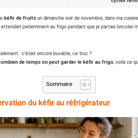
cycles ferm
de
kéfir de fruits
un dimanche soir de novembre, dans ma cuisine
ui attendait patiemment au frigo pendant que je partais bricoler
alement : c’était encore buvable, ce truc ?
combien de temps on peut garder le kéfir au frigo
, voilà ce qu
Sommaire
vation du kéfir au réfrigérateur