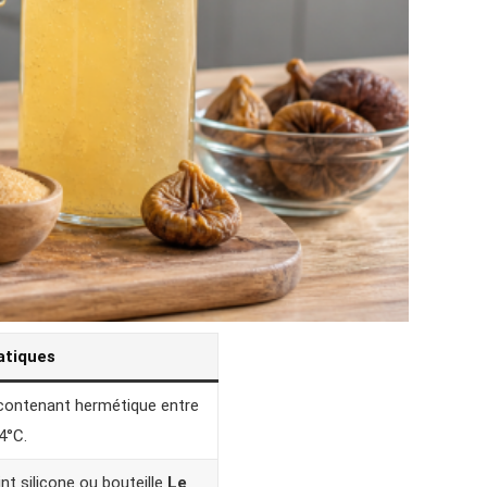
atiques
contenant hermétique entre
4°C.
int silicone ou bouteille
Le