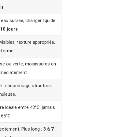
it
.
eau sucrée, changer liquide
 10 jours
.
visibles, texture appropriée,
iforme.
se ou verte, moisissures en
immédiatement.
é : endommage structure,
nuleuse.
e idéale entre 43°C, jamais
 65°C.
rectement. Plus long :
3 à 7