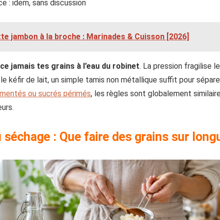
e : idem, sans discussion
te jambon à la broche : Marinades & Cuisson [2026]
nce jamais tes grains à l’eau du robinet
. La pression fragilise l
le kéfir de lait, un simple tamis non métallique suffit pour séparer
rmentés ou sucrés périmés
, les règles sont globalement similaire
eurs.
séchage : Que faire des grains sur long