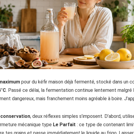
 maximum
pour du kéfir maison déjà fermenté, stocké dans un 
4°C
. Passé ce délai, la fermentation continue lentement malgré l
ément dangereux, mais franchement moins agréable à boire. J’appel
 conservation
, deux réflexes simples s’imposent. D’abord, utilis
 fermeture mécanique type
Le Parfait
: ce type de contenant limit
tre tes grains et passe
immédiatement
le liquide au frigo. Laisse