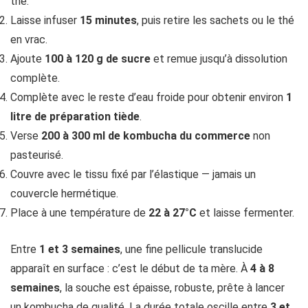
thé.
Laisse infuser
15 minutes
, puis retire les sachets ou le thé
en vrac.
Ajoute
100 à 120 g de sucre
et remue jusqu’à dissolution
complète.
Complète avec le reste d’eau froide pour obtenir environ
1
litre de préparation tiède
.
Verse
200 à 300 ml de kombucha du commerce
non
pasteurisé.
Couvre avec le tissu fixé par l’élastique — jamais un
couvercle hermétique.
Place à une température de
22 à 27°C
et laisse fermenter.
Entre
1 et 3 semaines
, une fine pellicule translucide
apparaît en surface : c’est le début de ta mère. À
4 à 8
semaines
, la souche est épaisse, robuste, prête à lancer
un kombucha de qualité. La durée totale oscille entre
3 et