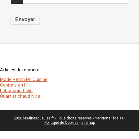
Articles du moment :
Mode Petrin Mr Cuisine
Capitale en F
Leboncoin Italie
Quartier chaud Nice
2026 les-finesgueules.fr - Tous droits réservés -
Mentions légales
-
Politique de Cookies
-
sitemap