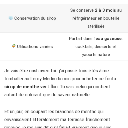
Se conserve
2 à 3 mois
au
Conservation du sirop
réfrigérateur en bouteille
stérilisée
Parfait dans l’
eau gazeuse
,
Utilisations variées
cocktails, desserts et
yaourts nature
Je vais être cash avec toi : j’ai passé trois étés à me
trimballer au Leroy Merlin du coin pour acheter ce foutu
sirop de menthe vert
fluo. Tu sais, celui qui contient
autant de colorant que de saveur naturelle.
Et un jour, en coupant les branches de menthe qui
envahissaient littéralement ma terrasse fraîchement
rénovée, je me suis dit qu’il fallait vraiment que je sois