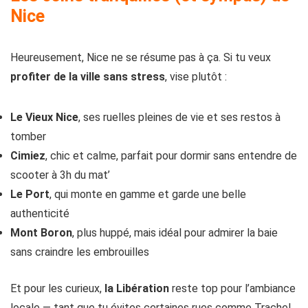
Nice
Heureusement, Nice ne se résume pas à ça. Si tu veux
profiter de la ville sans stress
, vise plutôt :
Le Vieux Nice
, ses ruelles pleines de vie et ses restos à
tomber
Cimiez
, chic et calme, parfait pour dormir sans entendre de
scooter à 3h du mat’
Le Port
, qui monte en gamme et garde une belle
authenticité
Mont Boron
, plus huppé, mais idéal pour admirer la baie
sans craindre les embrouilles
Et pour les curieux,
la Libération
reste top pour l’ambiance
locale — tant que tu évites certaines rues comme Trachel