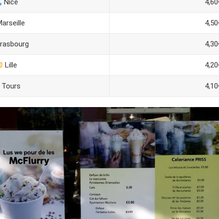
Nice
4,60
arseille
4,50
rasbourg
4,30
Lille
4,20
Tours
4,10