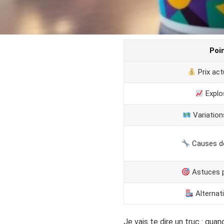
Poi
Prix act
Explos
Variation
Causes de
Astuces 
Alternati
Je vais te dire un truc : quand