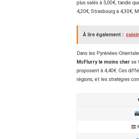
plus salés à 5,00€, tandis qu
4,20€, Strasbourg à 4,30€, Ma
À lire également :
cuisi
Dans les Pyrénées-Orientales,
McFlurry le moins cher
se t
proposent à 4,40€. Ces différ
régions, et les
stratégies co