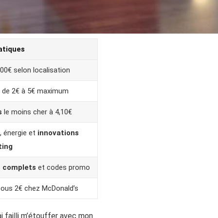
atiques
,00€ selon localisation
: de 2€ à 5€ maximum
s
le moins cher à 4,10€
, énergie et
innovations
ting
 complets
et codes promo
sous 2€ chez McDonald’s
j’ai failli m’étouffer avec mon