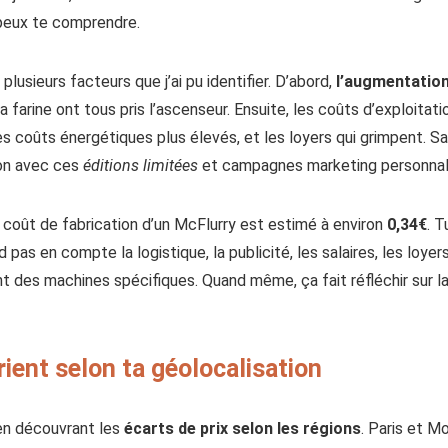
e peux te comprendre.
 plusieurs facteurs que j’ai pu identifier. D’abord,
l’augmentation
e, la farine ont tous pris l’ascenseur. Ensuite, les coûts d’exploita
s coûts énergétiques plus élevés, et les loyers qui grimpent. Sa
ion avec ces
éditions limitées
et campagnes marketing personnali
e coût de fabrication d’un McFlurry est estimé à environ
0,34€
. T
d pas en compte la logistique, la publicité, les salaires, les loy
t des machines spécifiques. Quand même, ça fait réfléchir sur l
rient selon ta géolocalisation
é en découvrant les
écarts de prix selon les régions
. Paris et M