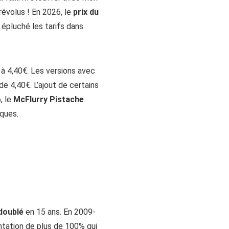
révolus ! En 2026, le
prix du
r épluché les tarifs dans
€ à 4,40€. Les versions avec
e 4,40€. L’ajout de certains
, le
McFlurry Pistache
ques.
 doublé
en 15 ans. En 2009-
entation de plus de 100% qui