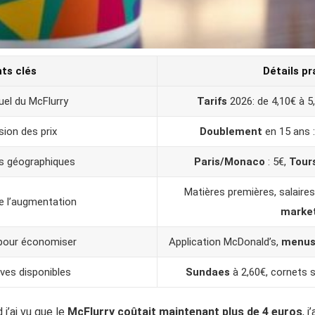
nts clés
Détails pr
uel du McFlurry
Tarifs
2026: de 4,10€ à 5
ion des prix
Doublement
en 15 ans 
s géographiques
Paris/Monaco
: 5€,
Tour
Matières premières, salaires
 l’augmentation
marke
pour économiser
Application McDonald’s,
menus
ves disponibles
Sundaes
à 2,60€, cornets 
 j’ai vu que le
McFlurry coûtait maintenant plus de 4 euros
, 