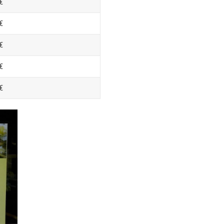
€
€
€
€
€