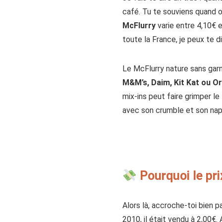
café. Tu te souviens quand o
McFlurry
varie entre 4,10€ e
toute la France, je peux te d
Le McFlurry nature sans garni
M&M’s, Daim, Kit Kat ou O
mix-ins peut faire grimper le
avec son crumble et son nap
Pourquoi le pri
Alors là, accroche-toi bien p
2010, il était vendu à 2,00€.