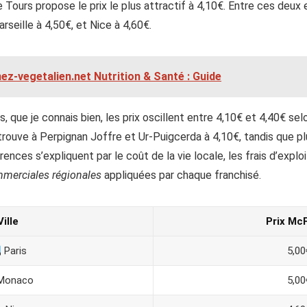
e Tours propose le prix le plus attractif à 4,10€. Entre ces deux 
rseille à 4,50€, et Nice à 4,60€.
nez-vegetalien.net Nutrition​ & Santé : Guide
 que je connais bien, les prix oscillent entre 4,10€ et 4,40€ se
rouve à Perpignan Joffre et Ur-Puigcerda à 4,10€, tandis que p
ences s’expliquent par le coût de la vie locale, les frais d’exploi
mmerciales régionales
appliquées par chaque franchisé.
Ville
Prix McF
Paris
5,00
Monaco
5,00