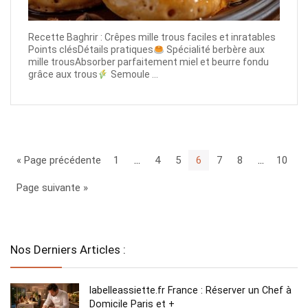
Recette Baghrir : Crêpes mille trous faciles et inratables
Points clésDétails pratiques
Spécialité berbère aux
mille trousAbsorber parfaitement miel et beurre fondu
grâce aux trous
Semoule ...
« Page précédente
1
…
4
5
6
7
8
…
10
Page suivante »
Nos Derniers Articles :
labelleassiette.fr France : Réserver un Chef à
Domicile Paris et +