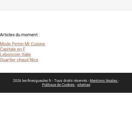
Articles du moment :
Mode Petrin Mr Cuisine
Capitale en F
Leboncoin Italie
Quartier chaud Nice
2026 les-finesgueules.fr - Tous droits réservés -
Mentions légales
-
Politique de Cookies
-
sitemap