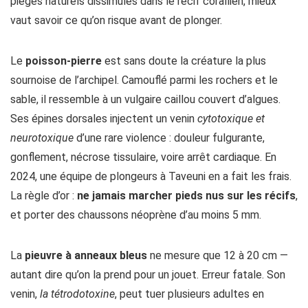
pièges naturels dissimulés dans le récif corallien, mieux
vaut savoir ce qu’on risque avant de plonger.
Le
poisson-pierre
est sans doute la créature la plus
sournoise de l’archipel. Camouflé parmi les rochers et le
sable, il ressemble à un vulgaire caillou couvert d’algues.
Ses épines dorsales injectent un venin
cytotoxique et
neurotoxique
d’une rare violence : douleur fulgurante,
gonflement, nécrose tissulaire, voire arrêt cardiaque. En
2024, une équipe de plongeurs à Taveuni en a fait les frais.
La règle d’or :
ne jamais marcher pieds nus sur les récifs
,
et porter des chaussons néoprène d’au moins 5 mm.
La
pieuvre à anneaux bleus
ne mesure que 12 à 20 cm —
autant dire qu’on la prend pour un jouet. Erreur fatale. Son
venin,
la tétrodotoxine
, peut tuer plusieurs adultes en