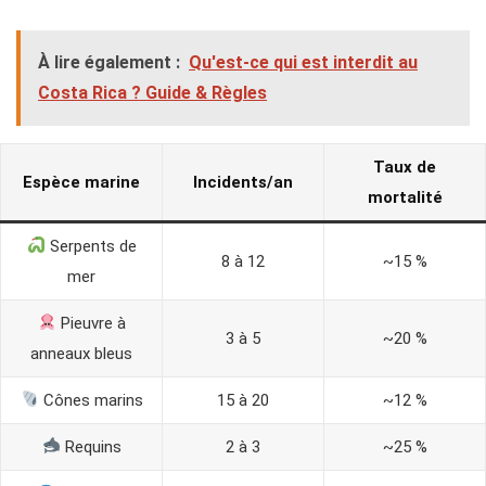
À lire également :
Qu'est-ce qui est interdit au
Costa Rica ? Guide & Règles
Taux de
Espèce marine
Incidents/an
mortalité
Serpents de
8 à 12
~15 %
mer
Pieuvre à
3 à 5
~20 %
anneaux bleus
Cônes marins
15 à 20
~12 %
Requins
2 à 3
~25 %