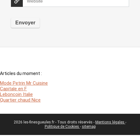
Articles du moment :
Mode Petrin Mr Cuisine
Capitale en F
Leboncoin Italie
Quartier chaud Nice
2026 les-finesgueules.fr - Tous droits réservés -
Mentions légales
-
Politique de Cookies
-
sitemap