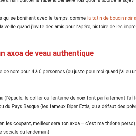
a failli quitter la table la dernière fois qu’on a abordé le sujet!
ats qui se bonifient avec le temps, comme
la tatin de boudin noi
a veille quand j’invite des amis pour l’apéro, histoire de les impre
un axoa de veau authentique
e ce nom pour 4 à 6 personnes (ou juste pour moi quand j’ai eu une
 (l’épaule, le collier ou l’entame de noix font parfaitement l’aff
u du Pays Basque (les fameux Biper Eztia, ou à défaut des poiv
 en les coupant, meilleur sera ton axoa – c’est ma théorie perso)
ie sociale du lendemain)