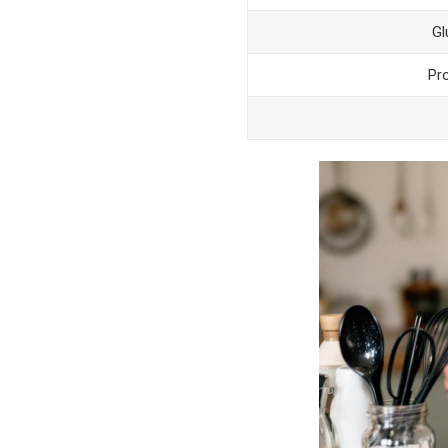
Gl
Pr