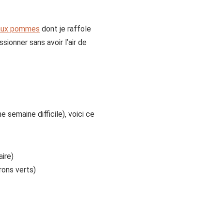
r aux pommes
dont je raffole
ssionner sans avoir l’air de
 semaine difficile), voici ce
aire)
rons verts)