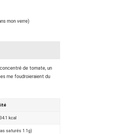
ans mon verre)
e concentré de tomate, un
ues me foudroieraient du
ité
34.1 kcal
ras saturés 1.1g)