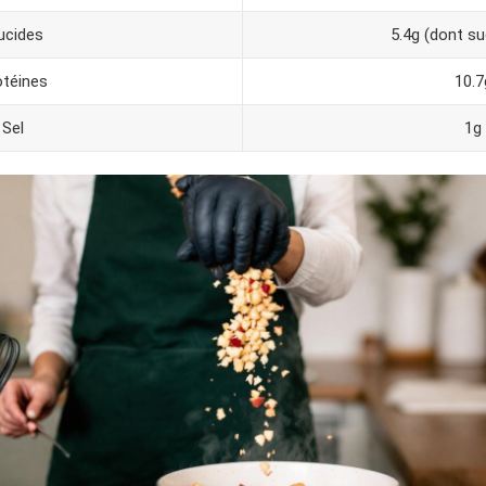
ucides
5.4g (dont su
otéines
10.7
Sel
1g