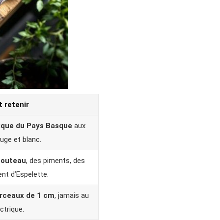
t retenir
ique du Pays Basque
aux
ouge et blanc.
couteau
, des piments, des
nt d’Espelette.
rceaux de 1 cm
, jamais au
ctrique.