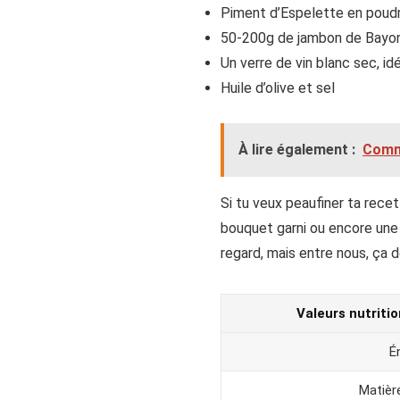
Piment d’Espelette en poudre
50-200g de jambon de Bayonn
Un verre de vin blanc sec, i
Huile d’olive et sel
À lire également :
Comme
Si tu veux peaufiner ta rece
bouquet garni ou encore une 
regard, mais entre nous, ça d
Valeurs nutriti
É
Matièr