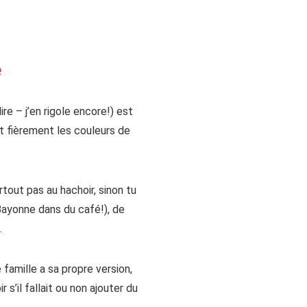
e
re – j’en rigole encore!) est
t fièrement les couleurs de
rtout pas au hachoir, sinon tu
Bayonne dans du café!), de
.
 famille a sa propre version,
s’il fallait ou non ajouter du