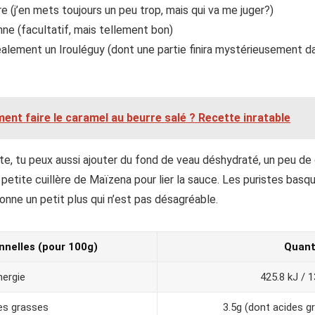
 (j’en mets toujours un peu trop, mais qui va me juger?)
e (facultatif, mais tellement bon)
déalement un Irouléguy (dont une partie finira mystérieusement d
nt faire le caramel au beurre salé​ ? Recette inratable
tte, tu peux aussi ajouter du fond de veau déshydraté, un peu d
petite cuillère de Maïzena pour lier la sauce. Les puristes basq
onne un petit plus qui n’est pas désagréable.
onnelles (pour 100g)
Quant
nergie
425.8 kJ / 1
es grasses
3.5g (dont acides g