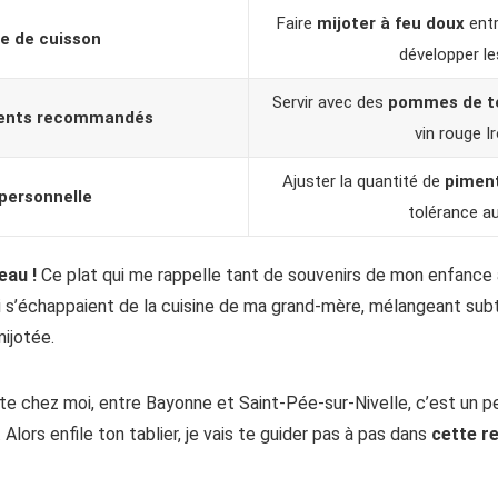
Faire
mijoter à feu doux
entr
e de cuisson
développer le
Servir avec des
pommes de te
nts recommandés
vin rouge I
Ajuster la quantité de
piment
personnelle
tolérance au
eau !
Ce plat qui me rappelle tant de souvenirs de mon enfance
ui s’échappaient de la cuisine de ma grand-mère, mélangeant su
mijotée.
te chez moi, entre Bayonne et Saint-Pée-sur-Nivelle, c’est un pe
Alors enfile ton tablier, je vais te guider pas à pas dans
cette re