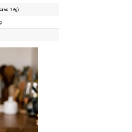
cres 4.9g)
g